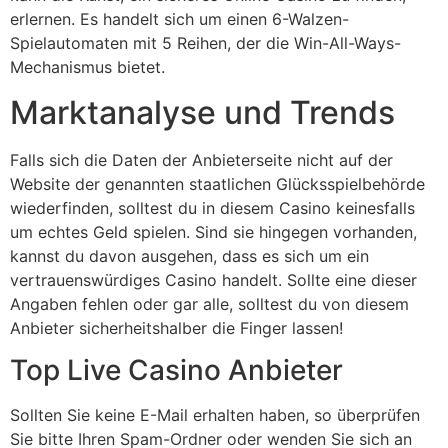
erlernen. Es handelt sich um einen 6-Walzen-
Spielautomaten mit 5 Reihen, der die Win-All-Ways-
Mechanismus bietet.
Marktanalyse und Trends
Falls sich die Daten der Anbieterseite nicht auf der
Website der genannten staatlichen Glücksspielbehörde
wiederfinden, solltest du in diesem Casino keinesfalls
um echtes Geld spielen. Sind sie hingegen vorhanden,
kannst du davon ausgehen, dass es sich um ein
vertrauenswürdiges Casino handelt. Sollte eine dieser
Angaben fehlen oder gar alle, solltest du von diesem
Anbieter sicherheitshalber die Finger lassen!
Top Live Casino Anbieter
Sollten Sie keine E-Mail erhalten haben, so überprüfen
Sie bitte Ihren Spam-Ordner oder wenden Sie sich an