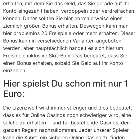
erhalten, mit dem Sie das Geld, das Sie gerade auf Ihr
Konto eingezahlt haben, verdoppeln oder verdreifachen
können. Daher sollten Sie hier normalerweise einen
ziemlich großen Bonus erhalten. Deswegen kann man
hier problemlos 20 Freispiele oder mehr erhalten. Dieser
Bonus kann in verschiedenen Varianten angeboten
werden, aber hauptsächlich handelt es sich hier um
Freispiele inklusive Slot-Boni. Das bedeutet, dass Sie
einen Bonus erhalten, sobald Sie Geld auf Ihr Konto
einzahlen.
Hier spielst Du schon mit nur 1
Euro:
Die Lizenzwelt wird immer strenger und dies bedeutet,
dass es für Online Casinos noch schwieriger wird, eine
solche zu erhalten − und für bestehende Casinos, den
ganzen Regeln nachzukommen. Jeder unserer Spieler
kann die Kunst, ein sicheres Online Casino zu finden,