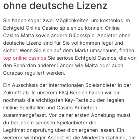
ohne deutsche Lizenz
Sie haben sogar zwei Möglichkeiten, um kostenlos im
Echtgeld Online Casino spielen zu können. Online
Casino Malta sowie andere Glücksspiel Anbieter ohne
deutsche Lizenz sind für Sie vollkommen legal und
sicher. Wenn Sie sich auf dem Markt umschauen, finden
top online casinos
Sie seriöse Echtgeld Casinos, die von
den Behörden anderer Länder wie Malta oder auch
Curaçao reguliert werden.
Ein Ausschluss der internationalen Spielanbieter in der
Zukunft ab. In unserem FAQ Bereich haben wir dir
nochmals die wichtigsten Key-Facts zu den legalen
Online Spielhallen und Casino Anbietern
zusammengefasst. Vor deiner ersten Abhebung musst
du bei jedem seriösen Spielanbieter die
Legitimationsprüfung über dich ergehen lassen. Ein
weiterer wichtiger Aspekt ist die Mindesteinzahlung, die