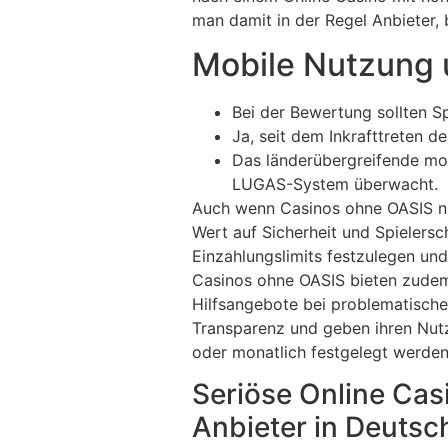
man damit in der Regel Anbieter,
Mobile Nutzung
Bei der Bewertung sollten S
Ja, seit dem Inkrafttreten d
Das länderübergreifende mona
LUGAS-System überwacht.
Auch wenn Casinos ohne OASIS nic
Wert auf Sicherheit und Spielersch
Einzahlungslimits festzulegen und
Casinos ohne OASIS bieten zudem 
Hilfsangebote bei problematische
Transparenz und geben ihren Nutze
oder monatlich festgelegt werden
Seriöse Online Cas
Anbieter in Deutsc