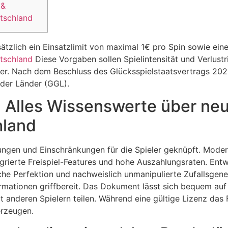
 &
utschland
sätzlich ein Einsatzlimit von maximal 1€ pro Spin sowie ei
tschland
Diese Vorgaben sollen Spielintensität und Verlust
r. Nach dem Beschluss des Glücksspielstaatsvertrags 2021 
der Länder (GGL).
: Alles Wissenswerte über ne
hland
gungen und Einschränkungen für die Spieler geknüpft. Moder
rierte Freispiel-Features und hohe Auszahlungsraten. Entw
che Perfektion und nachweislich unmanipulierte Zufallsgene
formationen griffbereit. Das Dokument lässt sich bequem a
it anderen Spielern teilen. Während eine gültige Lizenz da
erzeugen.