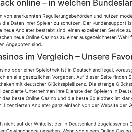
jack online – in welchen Bundesl
zen von anerkannten Regulierungsbehörden und nutzen mod
die Daten ihrer Spieler zu schützen. Der Kundensupport ist
da neue Anbieter bestrebt sind, einen exzellenten Service z
achen neue Online Casinos zu einer ausgezeichneten Wahl fü
ven Angeboten sind.
sinos im Vergleich – Unsere Favor
asino oder einer Spielothek ist in Deutschland legal, voraus
ich an alle gesetzlichen Vorgaben. Auf dieser Seite finden 
theken mit deutscher Glücksspiellizenz. Die strenge Glücks
r lizenzierte Unternehmen ihre Dienste den Spielern in Deut
 das beste Online Casino und die beste Spielothek ist klar 
ösen, lizenzierten Anbieter ganz einfach von der Website d
 nicht auf der Whitelist der in Deutschland zugelassenen 
her Gewinnchance umsehen. Wenn von einem Online Casino o