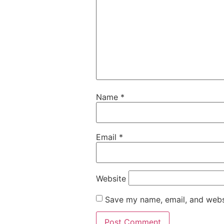
Name
*
Email
*
Website
Save my name, email, and websi