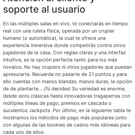
soporte al usuario
En las múltiples salas en vivo, te conectarás en tiempo
real con una ruleta física, operada por un crupier
humano (o automática), la cual te ofrece una
experiencia inmersiva donde competirás contra otros
jugadores de la casa. Con reglas claras y una interfaz
intuitiva, es la opción perfecta tanto para los más
novatos. No hay crupiers ni otros jugadores que puedan
apresurarte. Recuerda no pasarte de 21 puntos y para
ello cuentas con manos blandas, manos duras, la opción
de de plantarte… ¡Tú decides! Su variedad es enorme,
desde slots clásicas hasta innovadoras tragaperras con
múltiples líneas de pago, premios en cascada o
suculentos Jackpots. Por último, en la siguiente tabla te
mostramos los métodos de pago más populares junto
con algunas de las bookies de casino más idóneas para
cada uno de ellos.