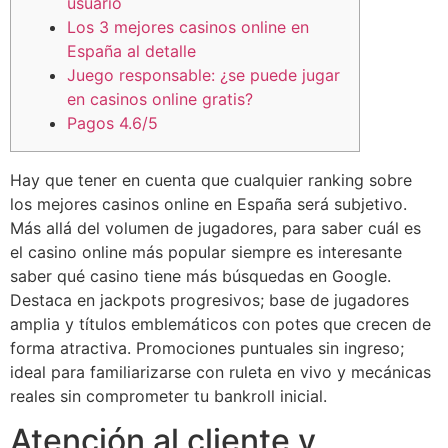
usuario
Los 3 mejores casinos online en
España al detalle
Juego responsable: ¿se puede jugar
en casinos online gratis?
Pagos 4.6/5
Hay que tener en cuenta que cualquier ranking sobre
los mejores casinos online en España será subjetivo.
Más allá del volumen de jugadores, para saber cuál es
el casino online más popular siempre es interesante
saber qué casino tiene más búsquedas en Google.
Destaca en jackpots progresivos; base de jugadores
amplia y títulos emblemáticos con potes que crecen de
forma atractiva. Promociones puntuales sin ingreso;
ideal para familiarizarse con ruleta en vivo y mecánicas
reales sin comprometer tu bankroll inicial.
Atención al cliente y