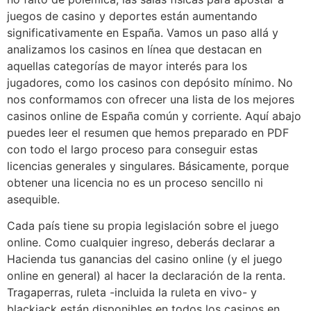
juegos de casino y deportes están aumentando
significativamente en España. Vamos un paso allá y
analizamos los casinos en línea que destacan en
aquellas categorías de mayor interés para los
jugadores, como los casinos con depósito mínimo. No
nos conformamos con ofrecer una lista de los mejores
casinos online de España común y corriente. Aquí abajo
puedes leer el resumen que hemos preparado en PDF
con todo el largo proceso para conseguir estas
licencias generales y singulares. Básicamente, porque
obtener una licencia no es un proceso sencillo ni
asequible.
Cada país tiene su propia legislación sobre el juego
online. Como cualquier ingreso, deberás declarar a
Hacienda tus ganancias del casino online (y el juego
online en general) al hacer la declaración de la renta.
Tragaperras, ruleta -incluida la ruleta en vivo- y
blackjack están disponibles en todos los casinos en