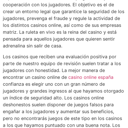
cooperación con los jugadores. El objetivo es el de
crear un entorno legal que garantice la seguridad de los
jugadores, prevenga el fraude y regule la actividad de
los distintos casinos online, así como de sus empresas
matriz. La ruleta en vivo es la reina del casino y está
pensada para aquellos jugadores que quieren sentir
adrenalina sin salir de casa.
Los casinos que reciben una evaluación positiva por
parte de nuestro equipo de revisión suelen tratar a los
jugadores con honestidad. La mejor manera de
encontrar un casino online de
casino online españa
confianza es elegir uno con un gran número de
jugadores y grandes ingresos al que hayamos otorgado
un índice de seguridad alto. Los casinos online
deshonestos suelen disponer de juegos falsos para
engañar a los jugadores y aumentar sus beneficios,
pero no encontrarás juegos de este tipo en los casinos
a los que hayamos puntuado con una buena nota. Los