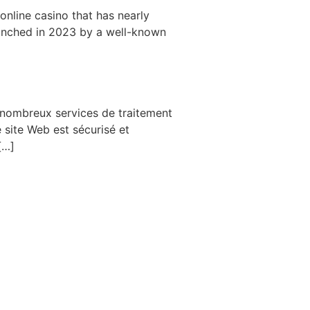
online casino that has nearly
aunched in 2023 by a well-known
e nombreux services de traitement
 site Web est sécurisé et
[…]